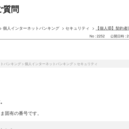
ご質問
>
個人インターネットバンキング
>
セキュリティ
>
【個人IB】契約者
No : 2252
公開日時 : 20
ットバンキング
>
個人インターネットバンキング
>
セキュリティ
す。
さま固有の番号です。