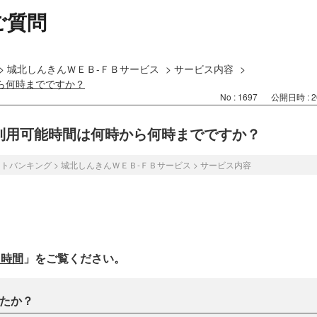
ご質問
>
城北しんきんＷＥＢ-ＦＢサービス
>
サービス内容
>
から何時までですか？
No : 1697
公開日時 : 20
の利用可能時間は何時から何時までですか？
ットバンキング
>
城北しんきんＷＥＢ-ＦＢサービス
>
サービス内容
用時間
」をご覧ください。
たか？