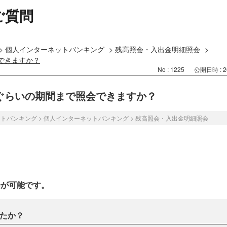
ご質問
>
個人インターネットバンキング
>
残高照会・入出金明細照会
>
できますか？
No : 1225
公開日時 : 20
ぐらいの期間まで照会できますか？
ットバンキング
>
個人インターネットバンキング
>
残高照会・入出金明細照会
会が可能です。
たか？