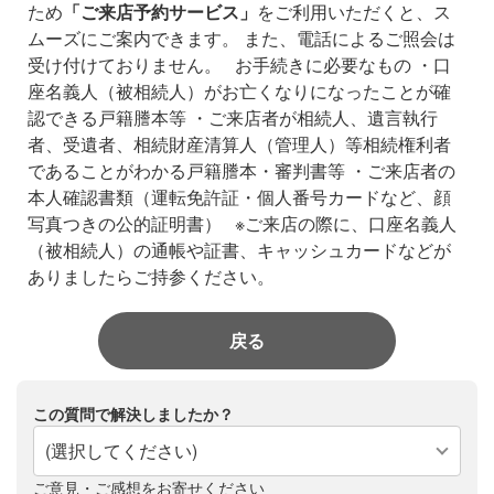
ため
「ご来店予約サービス」
をご利用いただくと、ス
ムーズにご案内できます。
また、電話によるご照会は
受け付けておりません。
お手続きに必要なもの
・口
座名義人（被相続人）がお亡くなりになったことが確
認できる戸籍謄本等
・ご来店者が相続人、遺言執行
者、受遺者、相続財産清算人（管理人）等相続権利者
であることがわかる戸籍謄本・審判書等
・ご来店者の
本人確認書類（運転免許証・個人番号カードなど、顔
写真つきの公的証明書）
※ご来店の際に、口座名義人
（被相続人）の通帳や証書、キャッシュカードなどが
ありましたらご持参ください。
戻る
この質問で解決しましたか？
(選択してください)
ご意見・ご感想をお寄せください