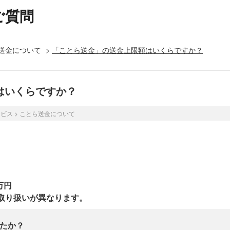
ご質問
送金について
>
「ことら送金」の送金上限額はいくらですか？
はいくらですか？
ービス
>
ことら送金について
0万円
取り扱いが異なります。
たか？