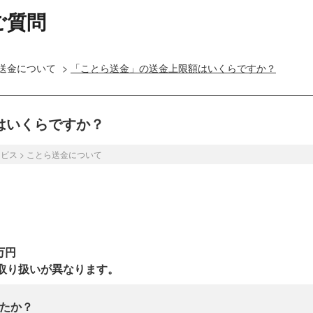
ご質問
送金について
>
「ことら送金」の送金上限額はいくらですか？
はいくらですか？
ービス
>
ことら送金について
0万円
取り扱いが異なります。
たか？