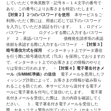
していただく半角英数字・記号８～１４文字の番号で
あり、この番号によりお客さまを特定いたします。
・
【対策２】２つのパスワードを使用
本サービスをご
利用いただく際には、用途に応じて以下のパスワード
を入力していただき認証を行います。
１．ログイン
パスワード
ログインする際に入力するパスワー
ド
２．承認パスワード
債権発生請求等の承認
依頼を承認する際に入力するパスワード
・【対策３】
暗号通信方式を採用
インターネット上でデータ通信
を行う際に暗号通信方式（TLS）を採用しておりますの
で、インターネット上でのお客さまとの情報のやりと
りは安全に行われます。
・【対策４】電子署名付きメ
ール（S/MIME準拠）の送信
電子メールを悪用したフ
ィッシング詐欺によって、お客さまの情報が盗み取ら
れることを防ぐため、本サービスから送付する電子メ
ールに電子署名を付与して送信いたします。
電子署
名付きメールを受信した際は、次の内容を確認してく
ださい。
１．電子署名付き電子メールを受信した
際、セキュリティ警告が出ていないこと（セキュリテ