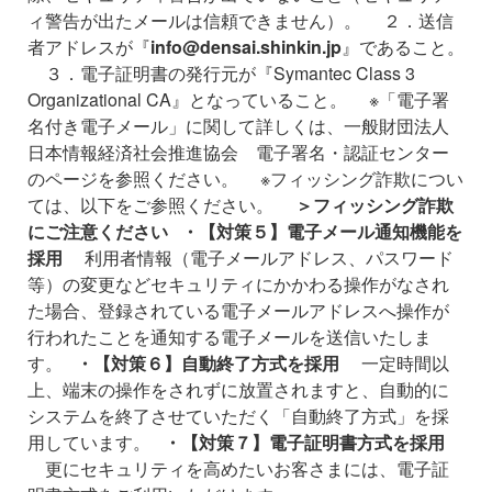
ィ警告が出たメールは信頼できません）。
２．送信
者アドレスが『
info@densai.shinkin.jp
』であること。
３．電子証明書の発行元が『Symantec Class 3
Organizational CA』となっていること。
※「電子署
名付き電子メール」に関して詳しくは、一般財団法人
日本情報経済社会推進協会 電子署名・認証センター
のページを参照ください。
※フィッシング詐欺につい
ては、以下をご参照ください。
＞フィッシング詐欺
にご注意ください
・【対策５】電子メール通知機能を
採用
利用者情報（電子メールアドレス、パスワード
等）の変更などセキュリティにかかわる操作がなされ
た場合、登録されている電子メールアドレスへ操作が
行われたことを通知する電子メールを送信いたしま
す。
・【対策６】自動終了方式を採用
一定時間以
上、端末の操作をされずに放置されますと、自動的に
システムを終了させていただく「自動終了方式」を採
用しています。
・【対策７】電子証明書方式を採用
更にセキュリティを高めたいお客さまには、電子証