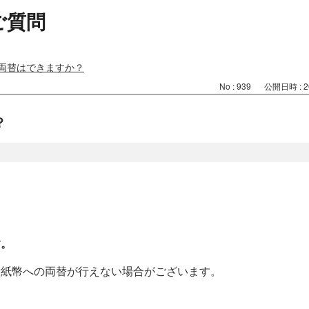
ご質問
両替はできますか？
No : 939
公開日時 : 20
？
き
す。
新紙幣への両替が行えない場合がございます。