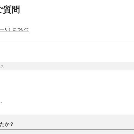
ご質問
（ニーサ）について
ビス
い。
たか？