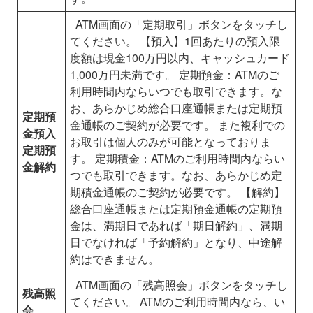
ATM画面の「定期取引」ボタンをタッチし
てください。
【預入】1回あたりの預入限
度額は現金100万円以内、キャッシュカード
1,000万円未満です。
定期預金：ATMのご
利用時間内ならいつでも取引できます。な
お、あらかじめ総合口座通帳または定期預
定期預
金通帳のご契約が必要です。
また複利での
金預入
お取引は個人のみが可能となっておりま
定期預
す。
定期積金：ATMのご利用時間内ならい
金解約
つでも取引できます。なお、あらかじめ定
期積金通帳のご契約が必要です。
【解約】
総合口座通帳または定期預金通帳の定期預
金は、満期日であれば「期日解約」、満期
日でなければ「予約解約」となり、中途解
約はできません。
ATM画面の「残高照会」ボタンをタッチし
残高照
てください。
ATMのご利用時間内なら、い
会