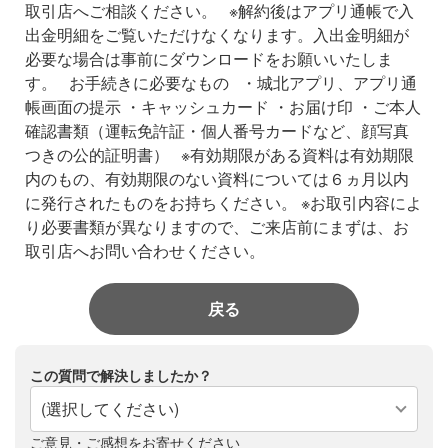
取引店へご相談ください。
※解約後はアプリ通帳で入
出金明細をご覧いただけなくなります。入出金明細が
必要な場合は事前にダウンロードをお願いいたしま
す。
お手続きに必要なもの
・城北アプリ、アプリ通
帳画面の提示
・キャッシュカード
・お届け印
・ご本人
確認書類（運転免許証・個人番号カードなど、顔写真
つきの公的証明書）
※有効期限がある資料は有効期限
内のもの、有効期限のない資料については６ヵ月以内
に発行されたものをお持ちください。
※お取引内容によ
り必要書類が異なりますので、ご来店前にまずは、お
取引店へお問い合わせください。
戻る
この質問で解決しましたか？
(選択してください)
ご意見・ご感想をお寄せください