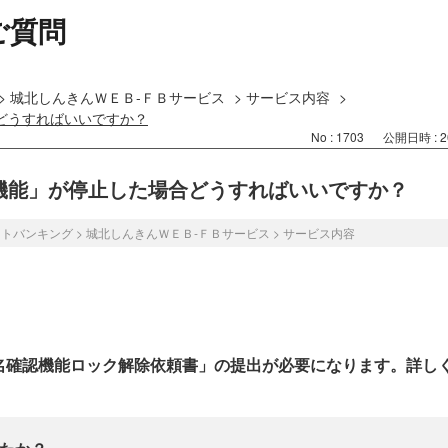
ご質問
>
城北しんきんＷＥＢ-ＦＢサービス
>
サービス内容
>
合どうすればいいですか？
No : 1703
公開日時 : 20
認機能」が停止した場合どうすればいいですか？
ットバンキング
>
城北しんきんＷＥＢ-ＦＢサービス
>
サービス内容
名確認機能ロック解除依頼書」の提出が必要になります。詳し