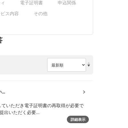
ティ
電子証明書
申込関係
ービス内容
その他
答
..
していただき電子証明書の再取得が必要で
出いただく必要...
詳細表示