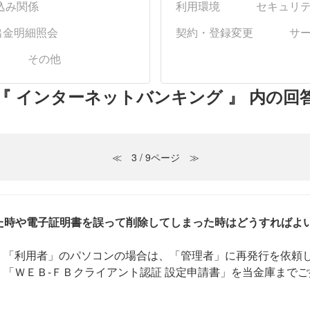
込み関係
利用環境
セキュリ
出金明細照会
契約・登録変更
サ
その他
『 インターネットバンキング 』 内の回
≪
3 / 9ページ
≫
た時や電子証明書を誤って削除してしまった時はどうすればよい.
。「利用者」のパソコンの場合は、「管理者」に再発行を依頼
「ＷＥＢ-ＦＢクライアント認証 設定申請書」を当金庫までご提